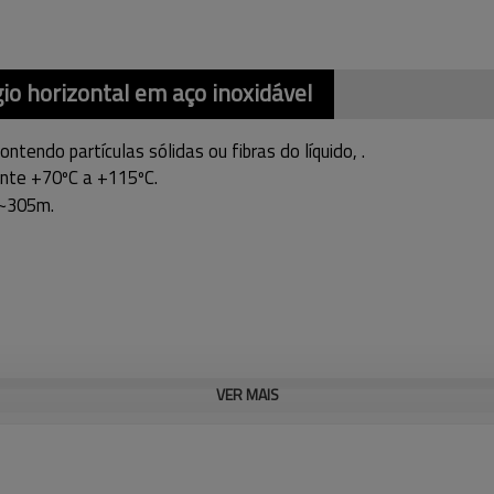
o horizontal em aço inoxidável
ontendo partículas sólidas ou fibras do líquido, .
ente +70ºC a +115ºC.
m~305m.
VER MAIS
HS8
CHS12
CHS16
CHS20