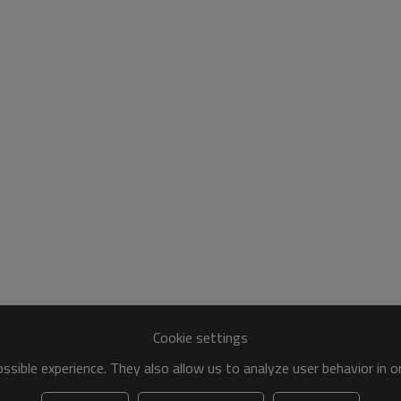
8
12
16
20
65
53,5
39
38
HS8
HS12
HS16
HS20
8
12
16
20
65
53,5
50
50
MI3
CMI4
CMI5
CMI8
3
4
5
8
63
67
65
67
MI15
CMI16
CMI20
CMI25
Cookie settings
15
16
20
25
sible experience. They also allow us to analyze user behavior in 
67
50
52
66