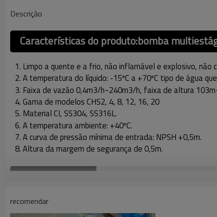
Descrição
Características do produto:
bomba multiestági
1. Limpo a quente e a frio, não inflamável e explosivo, não c
2. A temperatura do líquido: -15ºC a +70ºC tipo de água qu
3. Faixa de vazão 0,4m3/h~240m3/h, faixa de altura 103
4. Gama de modelos CHS2, 4, 8, 12, 16, 20
5. Material CI, SS304, SS316L.
6. A temperatura ambiente: +40ºC.
7. A curva de pressão mínima de entrada: NPSH +0,5m.
8. Altura da margem de segurança de 0,5m.
Ficha de dados
:
Modelo
CHS2
CHS4
C
recomendar
fluxo