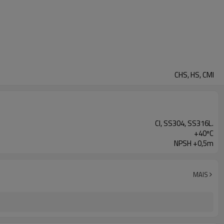
CHS, HS, CMI
CI, SS304, SS316L.
+40ºC
NPSH +0,5m
MAIS